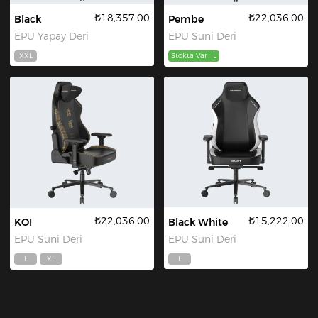
₺18,357.00
₺22,036.00
Black
Pembe
EPU Yapay Deri
EPU Suni Deri
XXL
Stokta Var
L
₺22,036.00
₺15,222.00
KOI
Black White
EPU Suni Deri
EPU Suni Deri
L
XL
L