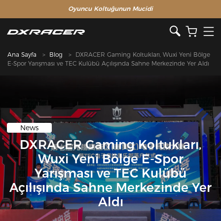
Oyuncu Koltuğunun Mucidi
Ana Sayfa
Blog
DXRACER Gaming Koltukları, Wuxi Yeni Bölge
E-Spor Yarışması ve TEC Kulübü Açılışında Sahne Merkezinde Yer Aldı​
News
DXRACER Gaming Koltukları,
Wuxi Yeni Bölge E-Spor
Yarışması ve TEC Kulübü
Açılışında Sahne Merkezinde Yer
Aldı​