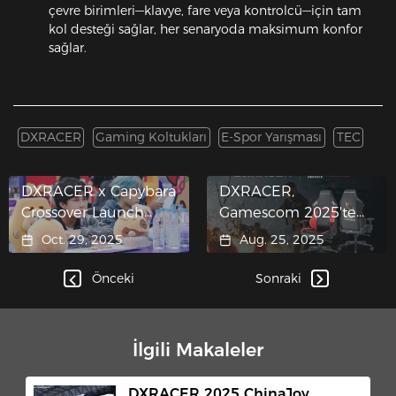
çevre birimleri—klavye, fare veya kontrolcü—için tam
kol desteği sağlar, her senaryoda maksimum konfor
sağlar.
DXRACER
Gaming Koltukları
E-Spor Yarışması
TEC
DXRACER x Capybara
DXRACER,
Crossover Launch
Gamescom 2025'te
Takes Center Stage at
MicroProse ve
Oct. 29, 2025
Aug. 25, 2025
Honor of Kings 10th
Centurion
Anniversary
Developments İş
Önceki
Sonraki
Celebration
Birliğiyle Sınırlı Sayıda
Gaming Koltuğunu
Tanıttı
İlgili Makaleler
DXRACER 2025 ChinaJoy