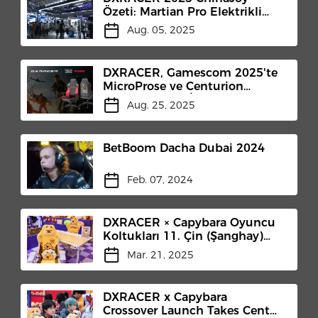
Özeti: Martian Pro Elektrikli
Oyun Koltuğu İlk Kez Tanıtıldı
Aug. 05, 2025
DXRACER, Gamescom 2025'te
MicroProse ve Centurion
Developments İş Birliğiyle
Aug. 25, 2025
Sınırlı Sayıda Gaming
Koltuğunu Tanıttı
BetBoom Dacha Dubai 2024
Feb. 07, 2024
DXRACER × Capybara Oyuncu
Koltukları 11. Çin (Şanghay)
Uluslararası Fikri Mülkiyet
Mar. 21, 2025
Lisanslama Endüstrisi
Fuarı'nda Tanıtıldı
DXRACER x Capybara
Crossover Launch Takes Center