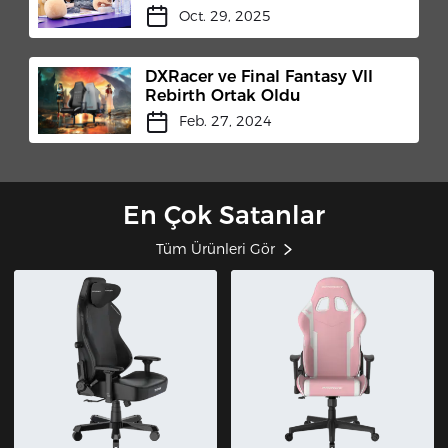
Stage at Honor of Kings 10th
Oct. 29, 2025
Anniversary Celebration
DXRacer ve Final Fantasy VII
Rebirth Ortak Oldu
Feb. 27, 2024
En Çok Satanlar
Tüm Ürünleri Gör