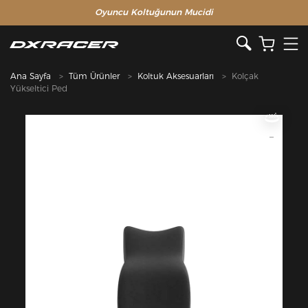
Oyuncu Koltuğunun Mucidi
Ana Sayfa
Tüm Ürünler
Koltuk Aksesuarları
Kolçak
Yükseltici Ped