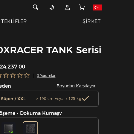
TEKLİFLER
ŞİRKET
DXRACER TANK Serisi
24,237.00
0 Yorumlar
eden
Boyutları Karşılaştır
Süper / XXL
＞190 cm veya ＞125 kg
öşeme - Dokuma Kumaşv