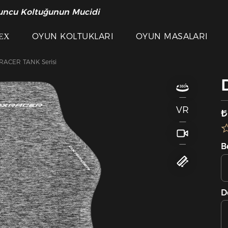
uncu Koltuğunun Mucidi
ЕХ
OYUN KOLTUKLARI
OYUN MASALARI
RACER TANK Serisi
VR
₺
B
D