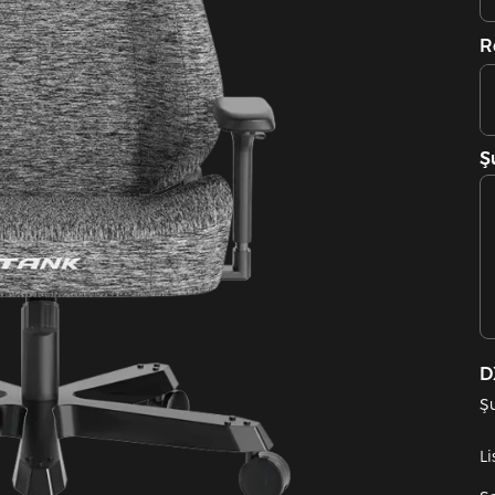
R
Ş
D
Şu
Li