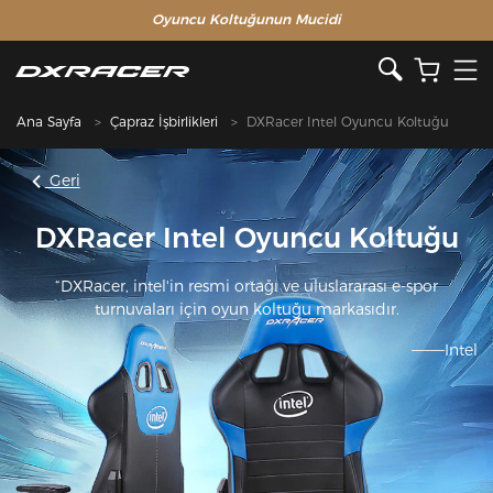
Oyuncu Koltuğunun Mucidi
Ana Sayfa
Çapraz İşbirlikleri
DXRacer Intel Oyuncu Koltuğu
Geri
DXRacer Intel Oyuncu Koltuğu
“DXRacer, intel'in resmi ortağı ve uluslararası e-spor
turnuvaları için oyun koltuğu markasıdır.
———Intel