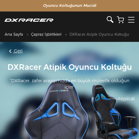
Oyuncu Koltuğunun Mucidi
Ana Sayfa
Çapraz İşbirlikleri
DXRacer Atipik Oyuncu Koltuğu
Geri
DXRacer Atipik Oyuncu Koltuğu
“DXRacer, zafer arayışımızda en büyük müttefik olduğun
için!”
———Atypical