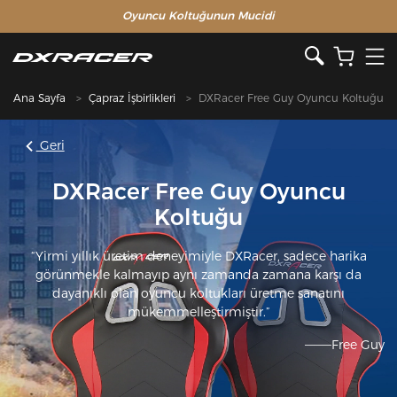
Oyuncu Koltuğunun Mucidi
Ana Sayfa
Çapraz İşbirlikleri
DXRacer Free Guy Oyuncu Koltuğu
Geri
DXRacer Free Guy Oyuncu
Koltuğu
“Yirmi yıllık üretim deneyimiyle DXRacer, sadece harika
görünmekle kalmayıp aynı zamanda zamana karşı da
dayanıklı olan oyuncu koltukları üretme sanatını
mükemmelleştirmiştir.”
———Free Guy