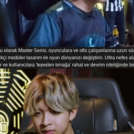
 olarak Master Serisi, oyunculara ve ofis çalışanlarına uzun sü
ikçi modüler tasarım ile oyun dünyanızı değiştirin. Ultra nefes al
 ve kullanıcılara 'tepeden tırnağa' rahat ve devrim niteliğinde b