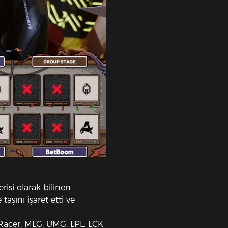
isi olarak bilinen
aşını işaret etti ve
XRacer, MLG, UMG, LPL, LCK