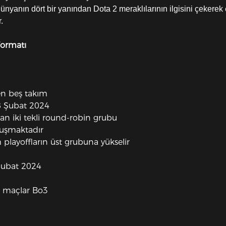
ünyanın dört bir yanından Dota 2 meraklılarının ilgisini çekere
.
ormatı
en beş takım
8 Şubat 2024
şan iki tekli round-robin grubu
luşmaktadır
 playoffların üst grubuna yükselir
 Şubat 2024
m maçlar Bo3