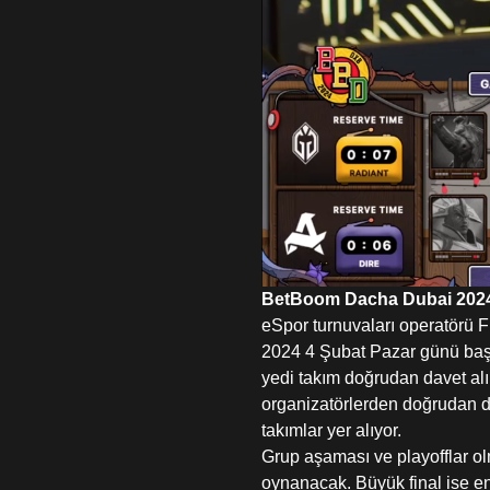
BetBoom Dacha Dubai 202
eSpor turnuvaları operatörü
2024 4 Şubat Pazar günü başla
yedi takım doğrudan davet alır
organizatörlerden doğrudan d
takımlar yer alıyor.
Grup aşaması ve playofflar ol
oynanacak. Büyük final ise e