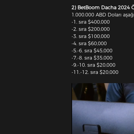
2) BetBoom Dacha 2024 
1.000.000 ABD Doları aşağıd
-1. sıra $400,000
-2. sıra $200,000
-3. sıra $100,000
-4. sıra $60,000
-5.-6. sıra $45,000
-7.-8. sıra $35,000
-9.-10. sıra $20,000
-11.-12. sıra $20,000