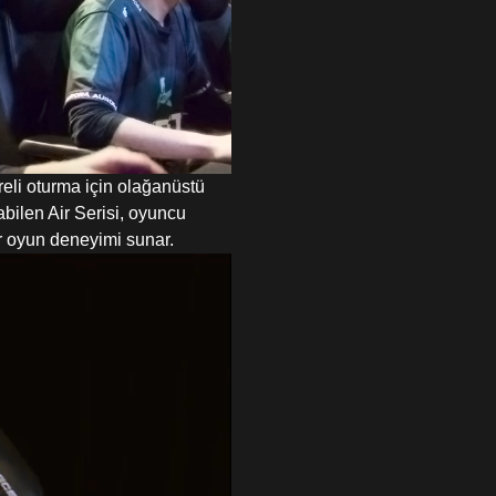
reli oturma için olağanüstü
abilen Air Serisi, oyuncu
ir oyun deneyimi sunar.