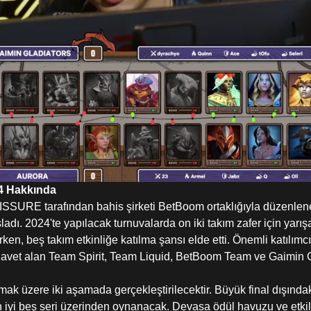
4 Hakkında
 FISSURE tarafından bahis şirketi BetBoom ortaklığıyla düzen
dı. 2024'te yapılacak turnuvalarda on iki takım zafer için yarış
ken, beş takım etkinliğe katılma şansı elde etti. Önemli katılımc
avet alan Team Spirit, Team Liquid, BetBoom Team ve Gaimin Gl
mak üzere iki aşamada gerçekleştirilecektir. Büyük final dışındak
n iyi beş seri üzerinden oynanacak. Devasa ödül havuzu ve etki