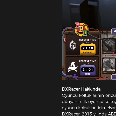
DXRacer Hakkında
Oyuncu koltuklarının öncü
dünyanın ilk oyuncu koltuğu
oyuncu koltukları için efsan
DXRacer, 2013 yılında ABD