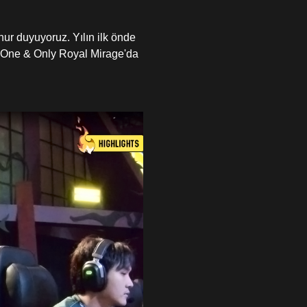
ur duyuyoruz. Yılın ilk önde
ki One & Only Royal Mirage'da