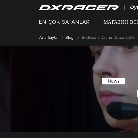
Oy
EN ÇOK SATANLAR
МАГАЗИН ВС
Ana Sayfa
Blog
BetBoom Dacha Dubai 2024
News