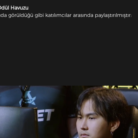
Ödül Havuzu
a görüldüğü gibi katılımcılar arasında paylaştırılmıştır: