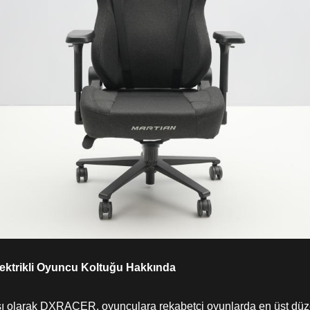
ektrikli Oyuncu Koltuğu Hakkında
sı olarak DXRACER, oyunculara rekabetçi oyunlarda en üst dü