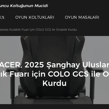
uncu Koltuğunun Mucidi
ЕХ
OYUN KOLTUKLARI
OYUN MASALARI
rası Kulaklık Fuarı için COLO GCS ile Ortaklık Kurdu
CER, 2025 Şanghay Uluslar
ık Fuarı için COLO GCS ile O
Kurdu