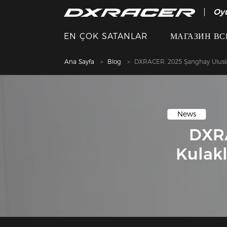
Oy
EN ÇOK SATANLAR
МАГАЗИН ВС
Ana Sayfa
Blog
DXRACER, 2025 Şanghay Uluslara
News
DXRA
Kulakl