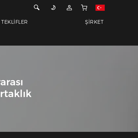
TEKLİFLER
ŞİRKET
arası
rtaklık