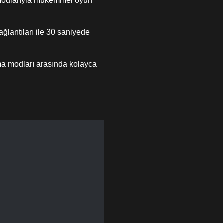
modlarıyla mükemmel oyun
lantıları ile 30 saniyede
şma modları arasında kolayca