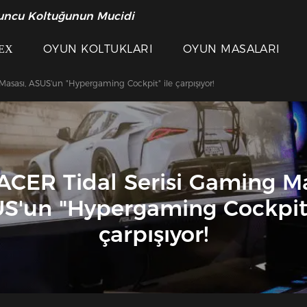
uncu Koltuğunun Mucidi
ЕХ
OYUN KOLTUKLARI
OYUN MASALARI
asası, ASUS'un "Hypergaming Cockpit" ile çarpışıyor!
CER Tidal Serisi Gaming Ma
S'un "Hypergaming Cockpit"
çarpışıyor!