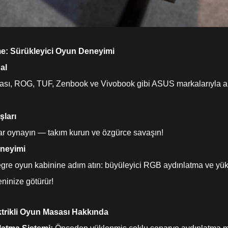
e: Sürükleyici Oyun Deneyimi
al
ası, ROG, TUF, Zenbook ve Vivobook gibi ASUS markalarıyla 
ları
ar oynayın — takım kurun ve özgürce savaşın!
neyimi
tegre oyun kabinine adım atın: büyüleyici RGB aydınlatma ve yü
eninize götürür!
trikli Oyun Masası Hakkında