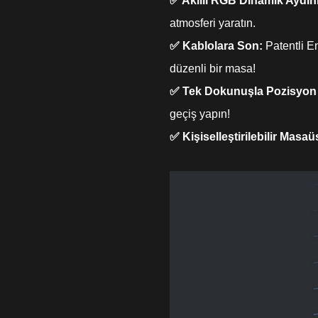
✅ Akıllı RGB Dinamik Aydın
atmosferi yaratın.
✅ Kablolara Son:
Patentli E
düzenli bir masa!
✅ Tek Dokunuşla Pozisyon
geçiş yapın!
✅ Kişiselleştirilebilir Masaü