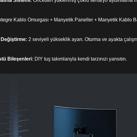
latma Sistemi:
Önceden yüklenmiş çoklu senaryo aydınlatma 
ntegre Kablo Omurgası + Manyetik Paneller + Manyetik Kablo Bağ
 Değiştirme:
2 seviyeli yükseklik ayarı. Oturma ve ayakta çalı
stü Bileşenleri:
DIY tuş takımlarıyla kendi tarzınızı yansıtın.