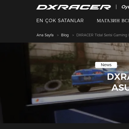
Oy
EN ÇOK SATANLAR
МАГАЗИН ВС
Ana Sayfa
Blog
DXRACER Tidal Serisi Gaming M
News
DXRA
ASU